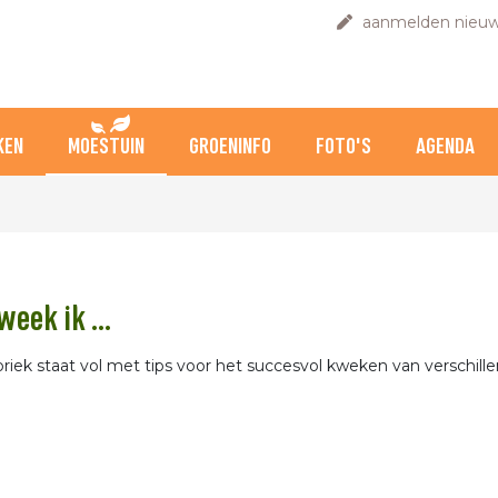
aanmelden nieuw
KEN
MOESTUIN
GROENINFO
FOTO'S
AGENDA
eek ik ...
riek staat vol met tips voor het succesvol kweken van verschil