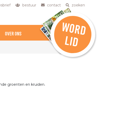
sbrief
bestuur
contact
zoeken
W
O
R
D
OVER ONS
L
ID
lende groenten en kruiden.