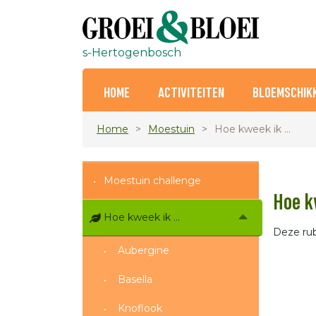
s-Hertogenbosch
HOME
ACTIVITEITEN
BLOEMSCHIK
Home
Moestuin
Hoe kweek ik ...
Moestuin challenge
Hoe kw
Hoe kweek ik ...
Deze rub
Aubergine
Basella
Knoflook