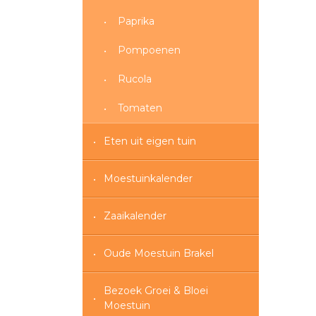
Paprika
Pompoenen
Rucola
Tomaten
Eten uit eigen tuin
Moestuinkalender
Zaaikalender
Oude Moestuin Brakel
Bezoek Groei & Bloei
Moestuin