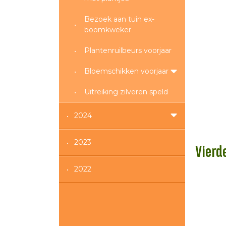
Bezoek aan tuin ex-
boomkweker
Plantenruilbeurs voorjaar
Bloemschikken voorjaar
Uitreiking zilveren speld
2024
2023
Vierde
2022