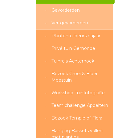
Gevorderden
Ver-gevorderden
Plantenruilbeurs najaar
Privé tuin Gemonde
Tuinreis Achterhoek
Bezoek Groei & Bloei
Moestuin
Workshop Tuinfotografie
Team challenge Appeltern
Bezoek Temple of Flora
Hanging Baskets vullen
met plantjes