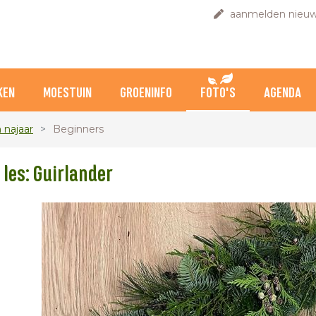
aanmelden nieuw
KEN
MOESTUIN
GROENINFO
FOTO'S
AGENDA
 najaar
Beginners
 les: Guirlander