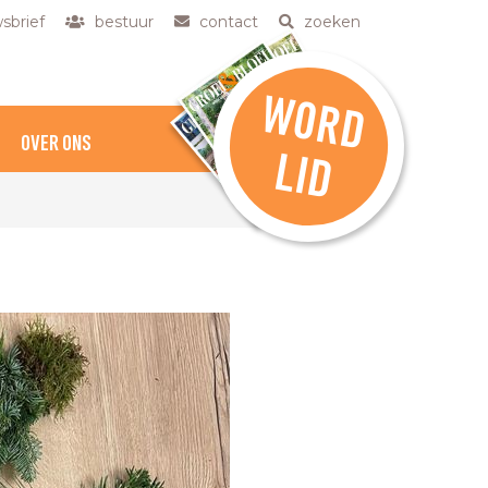
sbrief
bestuur
contact
zoeken
W
O
R
D
OVER ONS
L
ID