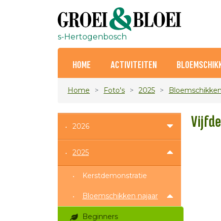
s-Hertogenbosch
HOME
ACTIVITEITEN
BLOEMSCHIK
Home
Foto's
2025
Bloemschikken
Vijfde
2026
2025
Kerstdemonstratie
Bloemschikken najaar
Beginners